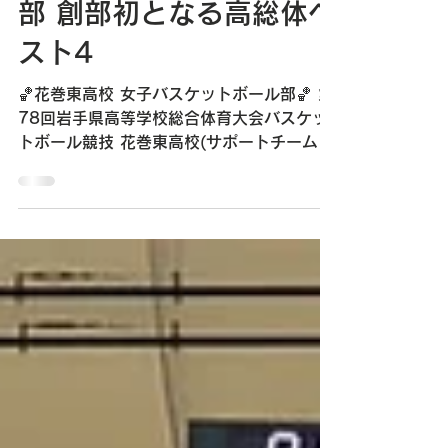
(女子)バスケットボール
部 創部初となる高総体ベ
スト4
🏀花巻東高校 女子バスケットボール部🏀 第
78回岩手県高等学校総合体育大会バスケッ
トボール競技 花巻東高校(サポートチーム)
女子バスケットボール部が、創部初となる高
総体ベスト4進出、そして第3位入賞という
快挙を成し遂げました！ 準々決勝ではシー
ド校/水沢高校を71-65で破り、創部初のベ
スト4入りを達成。 その後の準決勝でも最
後まで全力で戦い抜きました。 第3位とい
う結果に満足することなく、更なる高みを目
指して歩み続ける花巻東高校女子バスケット
ボール部の今後の活躍に期待しています。
創部初の快挙、本当におめでとうございま