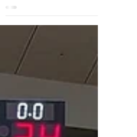
り9回目)
令和８年度第78回岩手県高等学校総合体育
大会バスケットボール競技 日時：令和８年
５月28日（木）~５月31日（日） 会場：奥
州市総合体育館（Ｚアリーナ）・トヨタ紡繊
東北サンシャインアリーナ（北上総合体育
館）・江刺西体育館 男子 第１位 岩手県立
黒沢尻工業高等学校(13大会ぶり9回目) 第
２位 岩手県立一関工業高等学校 第３位
岩手県立盛岡工業高等学校・盛岡市立高等学
校 女子 第１位 一関学院高等学校 第２
位 盛岡白百合学園高等学校 第３位 一関
修紅高等学校・花巻東高等学校 ○女子：一
関学院高校 男子：黒沢尻工業高校の２校は
７月27日から大阪府（大阪市・堺市・羽曳
野市）で行わる全国高等学校総合体育大会バ
スケットボール競技へ出場します。 ●男女と
もに上位２チームは６月27日から福島県田