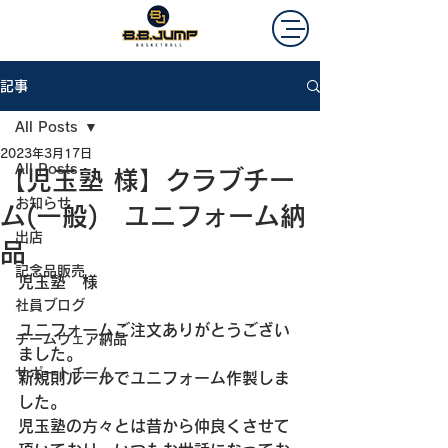
記事
All Posts
2023年3月17日
All Posts
【児玉塾 様】クラブチー
お知らせ
ム(一般) ユニフォーム納
出店
品
記念品販売
児玉塾　様
社員ブログ
ユニフォームご注文ありがとうござい
チームウェア納品
ました。
サポートチーム
新規則ルールでユニフォーム作製しま
した。
児玉塾の方々とは昔から仲良くさせて