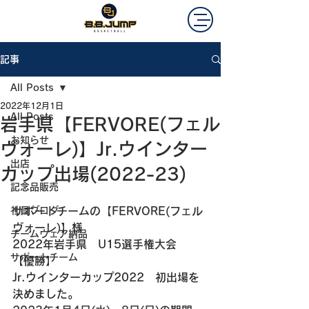
記事
All Posts
2022年12月1日
All Posts
岩手県【FERVORE(フェル
お知らせ
ヴォーレ)】Jr.ウインター
出店
カップ出場(2022-23)
記念品販売
社員ブログ
サポートチームの【FERVORE(フェル
ヴォーレ)】様
チームウェア納品
2022年岩手県　U15選手権大会　
サポートチーム
【優勝】
Jr.ウインターカップ2022　初出場を
決めました。