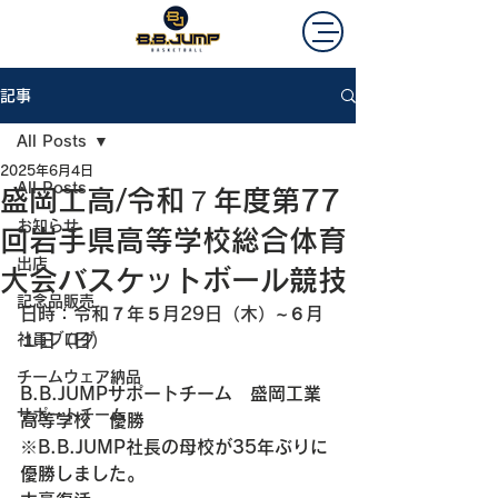
記事
All Posts
2025年6月4日
All Posts
盛岡工高/令和７年度第77
お知らせ
回岩手県高等学校総合体育
出店
大会バスケットボール競技
記念品販売
日時：令和７年５月29日（木）~６月
社員ブログ
１日（日）
チームウェア納品
B.B.JUMPサポートチーム　盛岡工業
サポートチーム
高等学校　優勝
※B.B.JUMP社長の母校が35年ぶりに
優勝しました。