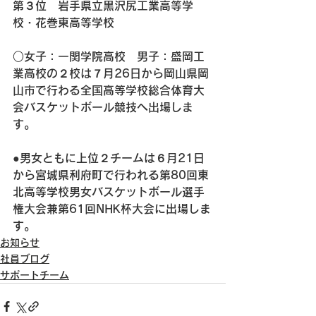
第３位　岩手県立黒沢尻工業高等学
校・花巻東高等学校
○女子：一関学院高校　男子：盛岡工
業高校の２校は７月26日から岡山県岡
山市で行わる全国高等学校総合体育大
会バスケットボール競技へ出場しま
す。
●男女ともに上位２チームは６月21日
から宮城県利府町で行われる第80回東
北高等学校男女バスケットボール選手
権大会兼第61回NHK杯大会に出場しま
す。
お知らせ
社員ブログ
サポートチーム