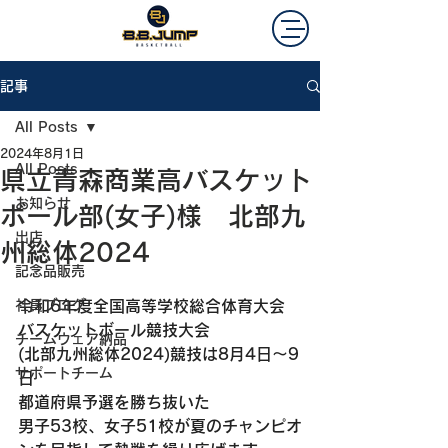
記事
All Posts
2024年8月1日
All Posts
県立青森商業高バスケット
お知らせ
ボール部(女子)様 北部九
出店
州総体2024
記念品販売
社員ブログ
令和6年度全国高等学校総合体育大会　
バスケットボール競技大会
チームウェア納品
(北部九州総体2024)競技は8月4日～9
サポートチーム
日
都道府県予選を勝ち抜いた
男子53校、女子51校が夏のチャンピオ