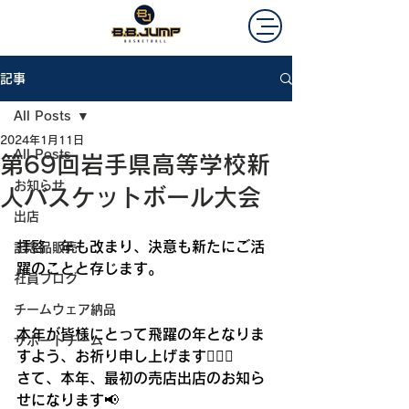
記事
All Posts
2024年1月11日
All Posts
第69回岩手県高等学校新
お知らせ
人バスケットボール大会
出店
拝啓　年も改まり、決意も新たにご活
記念品販売
躍のことと存じます。
社員ブログ
チームウェア納品
本年が皆様にとって飛躍の年となりま
サポートチーム
すよう、お祈り申し上げます🙇‍♀️✨
さて、本年、最初の売店出店のお知ら
せになります📢