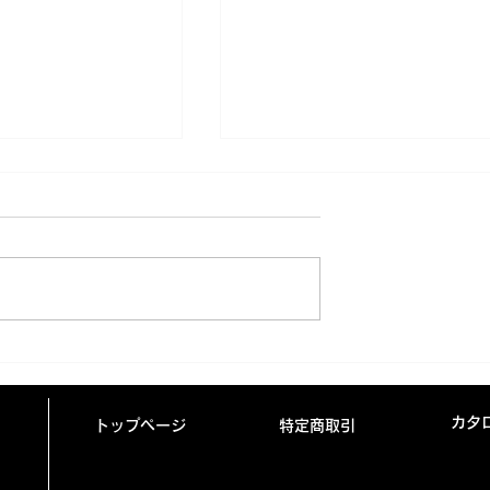
手県高等学校総合体
第71回 岩手県高等学校新
沢尻工業高等学校
大会🏆黒沢尻工業高等学校
カタ
トップページ
特定商取引
会ぶり9回目)