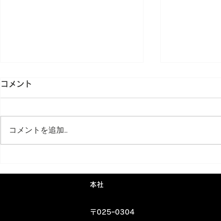
コメント
コメントを追加…
第78回岩手県高等学校総合体
第78回岩
育大会 花巻東高校(女子)バス
育大会 黒
​本社
ケットボール部 創部初となる
優勝(13大
〒025ｰ0304
高総体ベスト4