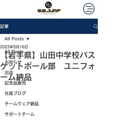
記事
All Posts
2023年5月16日
All Posts
【岩手県】山田中学校バス
お知らせ
ケットボール部 ユニフォ
出店
ーム納品
記念品販売
社員ブログ
チームウェア納品
サポートチーム