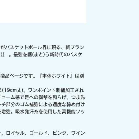
X がバスケットボール界に現る、新ブラン
ス)』 。最強を纏(まと)う新時代のバスケ
の商品ページです。『本体ホワイト』は別
ス(19cm丈)。ワンポイント刺繍加工され
リューム感で足への衝撃を和らげ、つま先
ーチ部分のゴム補強による適度な締め付け
を増強。吸水発汗糸を使用した高機能ソッ
ー、ロイヤル、ゴールド、ピンク、ワイン