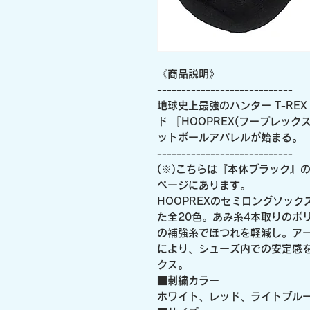
《商品説明》
----------------------------
地球史上最強のハンター T-RE
ド 『HOOPREX(フープレック
ットボールアパレルが始まる。
----------------------------
(※)こちらは『本体ブラック』
ページにあります。
HOOPREXのセミロングソック
た全20色。あみ糸4本取りのボ
の補強糸でほつれを軽減し。ア
により、シューズ内での安定感
クス。
■刺繍カラー
ホワイト、レッド、ライトブル