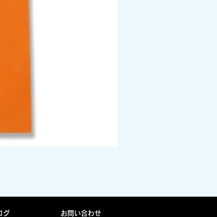
DPM camo box logo tee 
価格
￥5,940
消費税込み
ログ
お問い合わせ