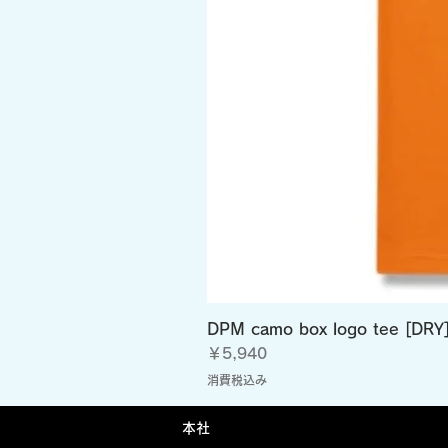
DPM camo box logo tee [DRY
価格
￥5,940
消費税込み
​本社