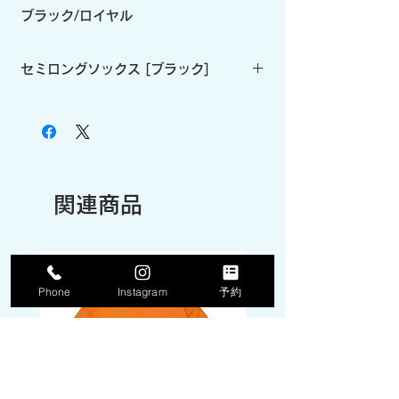
ブラック/ロイヤル
セミロングソックス [ブラック]
《商品説明》
----------------------------
地球史上最強のハンター T-REX がバス
ケットボール界に現る、新ブランド
『HOOPREX(フープレックス)』 。最強
を纏(まと)う新時代のバスケットボール
関連商品
アパレルが始まる。
----------------------------
(※)こちらは『本体ブラック』の商品ペ
ージです。『本体ホワイト』は別ページ
Phone
Instagram
予約
にあります。
HOOPREXのセミロングソックス
(19cm丈)。ワンポイント刺繍加工され
た全20色。あみ糸4本取りのボリューム
感で足への衝撃を和らげ、つま先の補強
糸でほつれを軽減し。アーチ部分のゴム