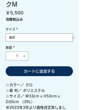
クM
価
￥5,500
格
消費税込み
サイズ
*
数量
*
カートに追加する
☆カラー／ クロ
☆素 材／ ポリエステル
☆サイズ／ W33cm x H53cm x
D20cm （35L）
※2022年3月より価格改定致しまし