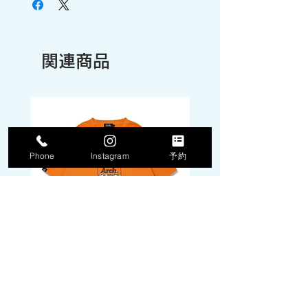
関連商品
Phone
Instagram
予約
DPM camo box logo tee
DPM camo box logo 
[DRY]【tangerine】
[DRY]【white】