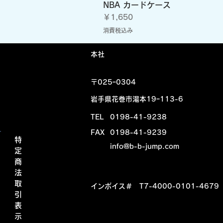
NBA カードケース
価格
￥1,650
消費税込み
​本社
〒025ｰ0304
岩手県花巻市湯本19ｰ113-6
TEL
0198-41-9238
FAX
0198-41-9239
特
info@b-b-jump.com
定
商
法
取
​インボイス＃ T7-4000-0101-4679
引
表
示