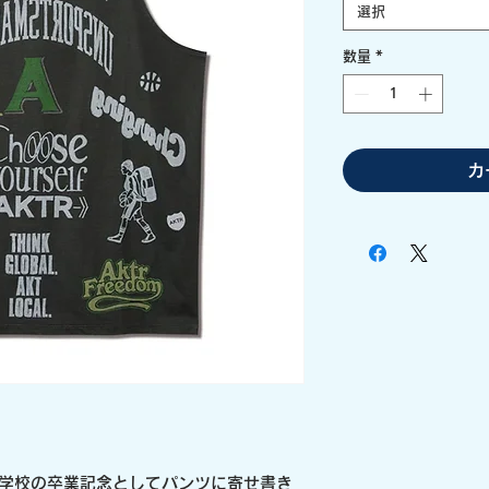
選択
数量
*
カ
で、学校の卒業記念としてパンツに寄せ書き