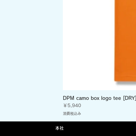
DPM camo box logo tee [DRY
価格
￥5,940
消費税込み
​本社