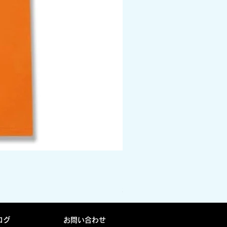
DPM camo box logo tee 
価格
￥5,940
消費税込み
ログ
お問い合わせ