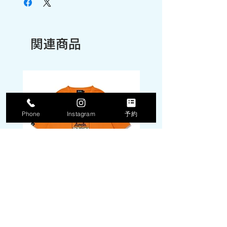
関連商品
Phone
Instagram
予約
DPM camo box logo tee
DPM camo box logo 
[DRY]【tangerine】
[DRY]【white】
価格
価格
￥5,940
￥5,940