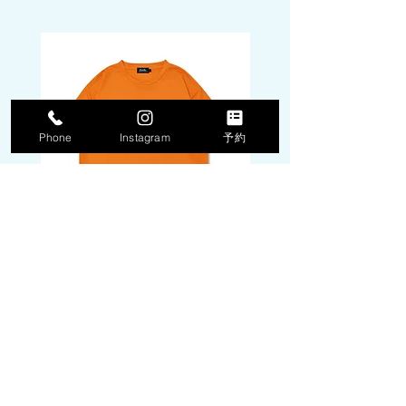
Phone
Instagram
予約
DPM camo box logo tee
DPM camo box logo 
[DRY]【tangerine】
[DRY]【white】
価格
価格
￥5,940
￥5,940
消費税込み
消費税込み
​本社
〒025ｰ0304