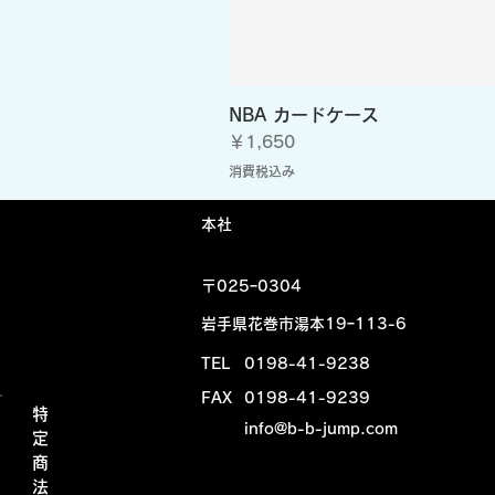
NBA カードケース
価格
￥1,650
消費税込み
​本社
〒025ｰ0304
岩手県花巻市湯本19ｰ113-6
TEL
0198-41-9238
FAX
0198-41-9239
特
info@b-b-jump.com
定
商
法