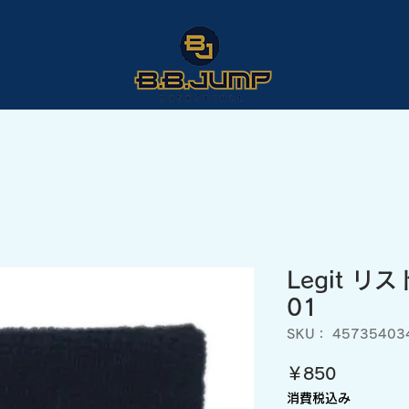
Legit リ
01
SKU： 45735403
価
￥850
格
消費税込み