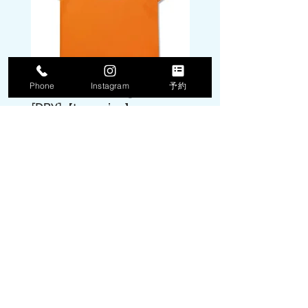
Phone
Instagram
予約
DPM camo box logo tee
DPM camo box logo 
[DRY]【tangerine】
[DRY]【white】
価格
価格
￥5,940
￥5,940
消費税込み
消費税込み
​本社
〒025ｰ0304
岩手県花巻市湯本19ｰ113-6