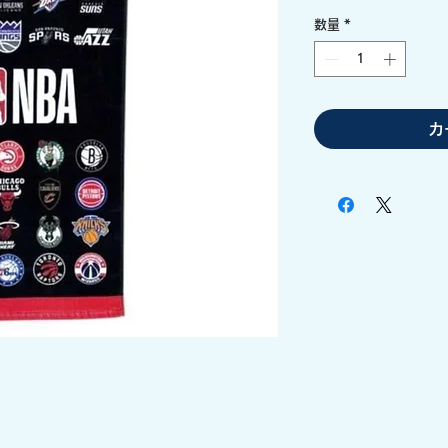
数量
*
カ