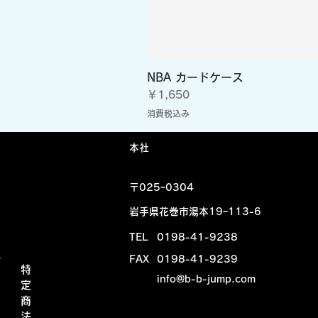
NBA カードケース
価格
￥1,650
消費税込み
​本社
〒025ｰ0304
岩手県花巻市湯本19ｰ113-6
TEL
0198-41-9238
FAX
0198-41-9239
特
info@b-b-jump.com
定
商
法