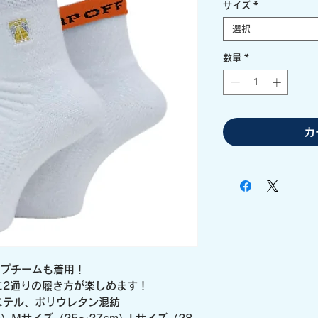
サイズ
*
選択
数量
*
カ
ップチームも着用！
に2通りの履き方が楽しめます！
ステル、ポリウレタン混紡