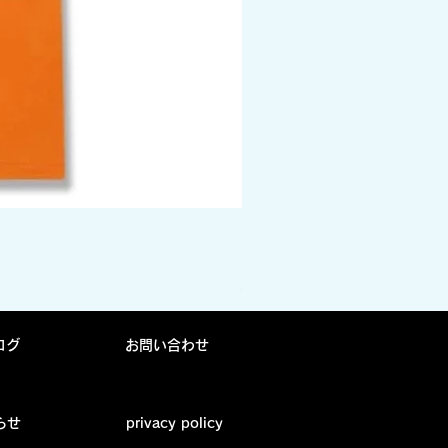
DPM camo box logo tee 
価格
￥5,940
消費税込み
ログ
お問い合わせ
らせ
privacy policy