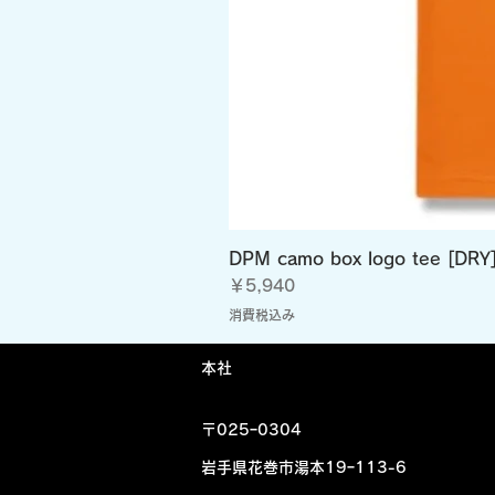
DPM camo box logo tee [DRY
価格
￥5,940
消費税込み
​本社
〒025ｰ0304
岩手県花巻市湯本19ｰ113-6