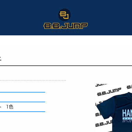
子
ト 1色